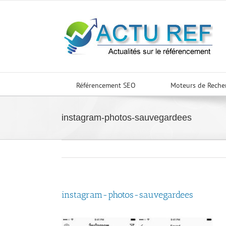
Passer
au
contenu
Référencement SEO
Moteurs de Reche
instagram-photos-sauvegardees
instagram-photos-sauvegardees