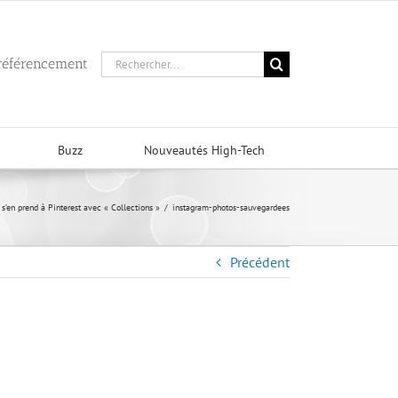
Rechercher:
 référencement
Buzz
Nouveautés High-Tech
s’en prend à Pinterest avec « Collections »
/
instagram-photos-sauvegardees
Précédent