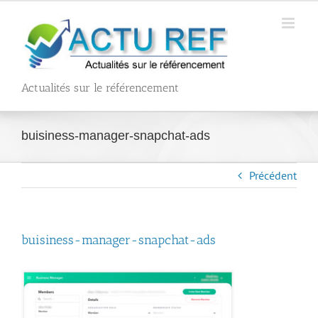
Passer
au
contenu
Actualités sur le référencement
buisiness-manager-snapchat-ads
Précédent
buisiness-manager-snapchat-ads