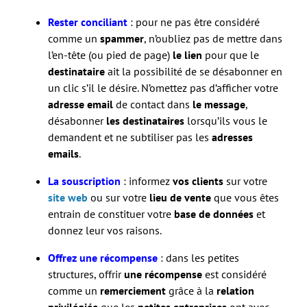
Rester conciliant
: pour ne pas être considéré
comme un
spammer
, n’oubliez pas de mettre dans
l’en-tête (ou pied de page)
le lien
pour que le
destinataire
ait la possibilité de se désabonner en
un clic s’il le désire. N’omettez pas d’afficher votre
adresse email
de contact dans
le message
,
désabonner
les destinataires
lorsqu’ils vous le
demandent et ne subtiliser pas les
adresses
emails
.
La souscription
: informez
vos clients
sur votre
site web
ou sur votre
lieu de vente
que vous êtes
entrain de constituer votre
base de données
et
donnez leur vos raisons.
Offrez une récompense
: dans les petites
structures, offrir
une récompense
est considéré
comme un
remerciement
grâce à la
relation
privilégiée
que les
petites entreprises
ont avec