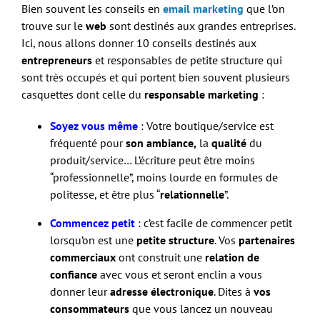
Bien souvent les conseils en
email marketing
que l’on
trouve sur le
web
sont destinés aux grandes entreprises.
Ici, nous allons donner 10 conseils destinés aux
entrepreneurs
et responsables de petite structure qui
sont très occupés et qui portent bien souvent plusieurs
casquettes dont celle du
responsable marketing
:
Soyez vous même
: Votre boutique/service est
fréquenté pour
son ambiance,
la
qualité
du
produit/service… L’écriture peut être moins
“professionnelle”, moins lourde en formules de
politesse, et être plus “
relationnelle
”.
Commencez petit
: c’est facile de commencer petit
lorsqu’on est une
petite structure
. Vos
partenaires
commerciaux
ont construit une
relation de
confiance
avec vous et seront enclin a vous
donner leur
adresse électronique
. Dites à
vos
consommateurs
que vous lancez un nouveau