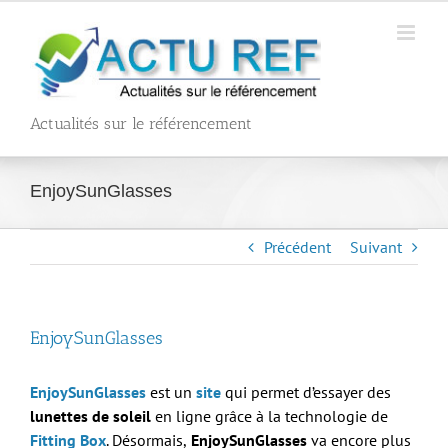
Passer
au
contenu
Actualités sur le référencement
EnjoySunGlasses
Précédent
Suivant
EnjoySunGlasses
EnjoySunGlasses
est un
site
qui permet d’essayer des
lunettes de soleil
en ligne grâce à la technologie de
Fitting Box
. Désormais,
EnjoySunGlasses
va encore plus