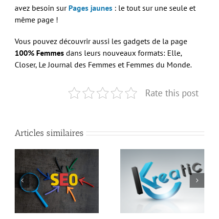
avez besoin sur
Pages jaunes
: le tout sur une seule et
même page !
Vous pouvez découvrir aussi les gadgets de la page
100% Femmes
dans leurs nouveaux formats: Elle,
Closer, Le Journal des Femmes et Femmes du Monde.
Rate this post
Articles similaires
Création et
à
Vos mots-clés affichés
référencement de
1
dans google chrome
vidéos par Kreatic