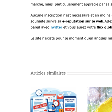
marché, mais particulièrement apprécié par sa si
Aucune inscription n’est nécessaire et en moins
souhaite suivre sa
e-réputation sur le web
. All
pareil avec
Twitter
et vous aurez votre
flux glob
Le site n’existe pour le moment qu’en anglais 
Articles similaires
ation d’un contrat
Où peut-on commander
Vos 