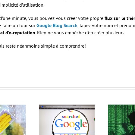
mplicité d’utilisation.
 d’une minute, vous pouvez vous créer votre propre
flux sur le thè
ez faire un tour sur
Google Blog Search
, tapez votre nom et prénom 
al d’e-reputation
. Rien ne vous empêche d’en créer plusieurs.
mais reste néanmoins simple à comprendre!
Software Heritage
l’archive universelle de
mots-clés affichés
le n
tous les logiciels