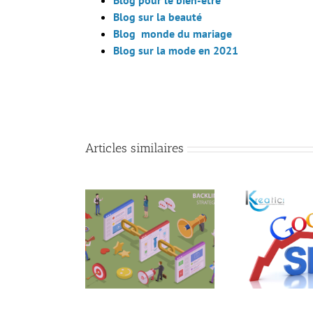
Blog pour le bien-être
Blog sur la beauté
Blog monde du mariage
Blog sur la mode en 2021
Articles similaires
kreat
nt améliorer son
Quelques conseils pour
les 
encement en 2021
booster sa visibilité sur
 au Netlinking ?
internet.