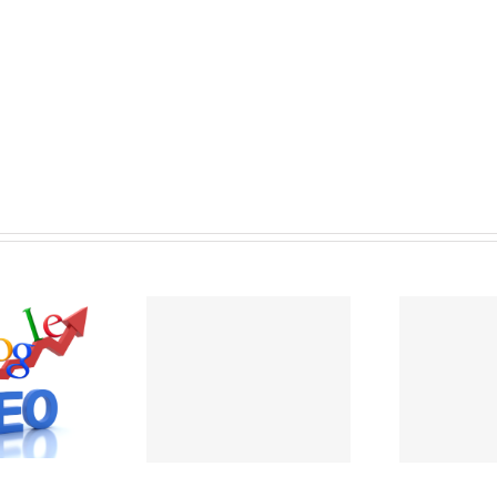
ic se mobilise contre
kreatic vous met en
arnaques à la carte
garde
bancaire