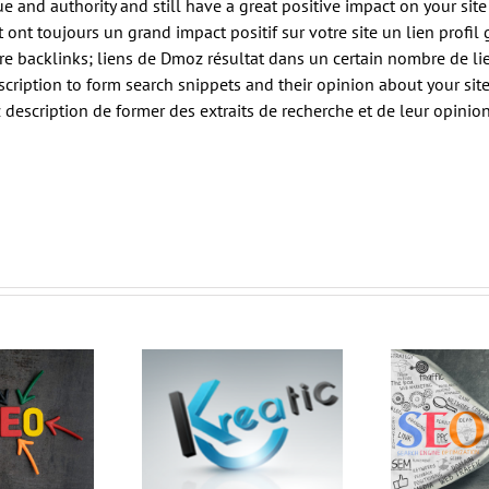
e and authority and still have a great positive impact on your site 
t ont toujours un grand impact positif sur votre site un lien profil 
re backlinks;
liens de Dmoz résultat dans un certain nombre de lien
ription to form search snippets and their opinion about your site 
description de former des extraits de recherche et de leur opinion a
Assurez votre visibilité
Création et
Vos
sur le web, grâce au
encement de vidéos
d
référencement par
par Kreatic
Kreatic