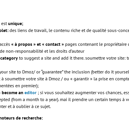
 est
unique;
let:
des liens de travail, le contenu riche et de qualité sous-conc
’accès
« à propos » et « contact »
pages contenant le propriétaire 
 de non-responsabilité et les droits d’auteur
category
to suggest a site and add it there.
soumettre votre site: 
our site to Dmoz/ or “guarantee” the inclusion (better do it yoursel
ent à soumettre votre site à Dmoz / ou « garantir » la prise en com
entées en premier);
o
become an
editor
;
si vous souhaitez augmenter vos chances, es
cepted (from a month to a year).
mai il prendre un certain temps à vo
er et à oublier à ce sujet.
 moteurs de recherche: