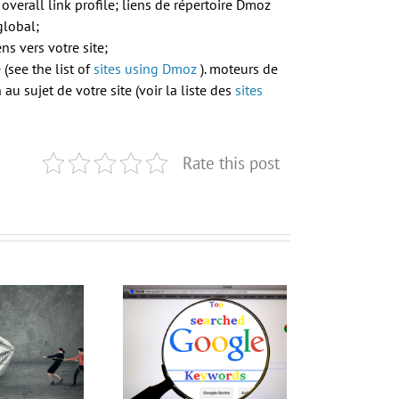
overall link profile;
liens de répertoire Dmoz
global;
s vers votre site;
(see the list of
sites using Dmoz
).
moteurs de
u sujet de votre site (voir la liste des
sites
Rate this post
 mots-clés affichés
ans google chrome