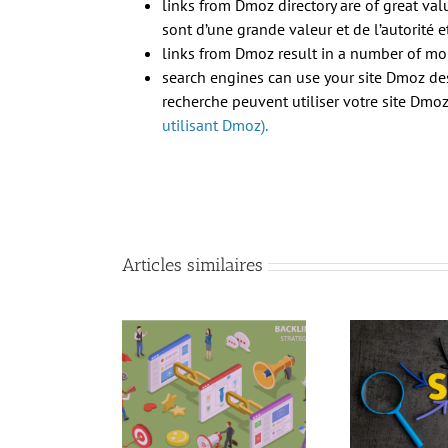
links from Dmoz directory are of great valu
sont d’une grande valeur et de l’autorité e
links from Dmoz result in a number of mo
search engines can use your site Dmoz desc
recherche peuvent utiliser votre site Dmoz 
utilisant Dmoz).
Articles similaires
nt améliorer son
10 tendances SEO à
encement en 2021
référ
connaître pour 2021
 au Netlinking ?